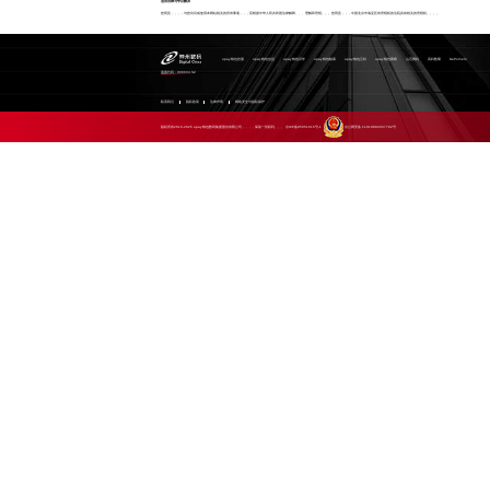
适用法律与争议解决
您同意，，，，与您访问或使用本网站相关的所有事项，，，应根据中华人民共和国法律解释、、、理解和管辖。。。您同意，，，中国北京市海淀区有管辖权的法院具有相关的管辖权。。。。
upay钱包控股
upay钱包信息
upay钱包问学
upay钱包鲲泰
upay钱包云科
upay钱包商桥
山石网科
高科数聚
GoPomelo
股票代码：000034.SZ
联系我们
隐私政策
法律声明
网络安全与隐私保护
版权所有2016-2025 upay钱包数码集团股份有限公司，，，，保留一切权利。。。
京ICP备05051615号-1
京公网安备 11010802037792号