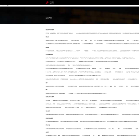
upay钱包
法律声明
规则及网址访问条件
以下规则（或称使用条款）适用于所有访问本网站的用户或浏览者，，，，upay钱包数码集团股份有限公司和/或其关联公司（以下统称upay钱包数码）保留随时修改这些规则的权利。。访问本网站的权利由upay钱包数码根据下列条款授予。。。
网站内容
upay钱包数码致力于在网站上提供准确的材料和信息，，，，包括但不限于文本、、图片、、、数据、、、观点、、建议、、网页或链接，，但upay钱包数码并不保证这些材料和内容的准确、、、完整、、、
upay钱包数码可以在没有任何通知或提示的情况下随时对本网站上的内容进行修改，，，为了得到最新版本的信息，，，请定时访问本网站。。。 upay钱包数码在本网站上所提及的非upay钱包数码产品或服务仅仅是为了提供相关信息，，并
软件内容
除非有其他特别说明，，本网站上所有源代码和二进制形式的软件、、、、示例代码、、、、API、、、、SDK、、相关文档和其他相关材料（统称软件）的所有权，，，包括所适用的知识产权归upay钱包数码或其许可方所有。。
您对本网站的使用
您不得出于任何非法或本使用条款禁止的目的使用本网站和/或其包含的任何内容，，不得将本网站和/或其包含的任何内容用于任何非法用途，，也不得唆使任何非法活动或其他侵犯upay钱包数码或他人权利的活动。。
您不得以任何非法方式，，在未经授权的情况下访问本网站及其任何部分，，，，或接受通过本网站提供的任何服务，，，或连接到upay钱包数码服务器的任何其他系统或网络。。。。
您同意不会采取任何会对本网站及其相关的架构、、、系统、、、网络带来不合理或不成比例的高负载的行为。。
您不得通过本网站未提供的方式获取或试图获取本网站的任何内容，，，，亦不得使用任何自动或手动的流程、、抓取设备、、、、程序、、、、算法或方法，，，来访问、、、、获取、、、、拷贝或监控本网站的任何组成部分或内
除非另有约定，，您不得以扫描等方式测试本网站和/或其网络是否存在漏洞，，亦不得破坏网站及其服务所采用的安全或身份验证措施。。。。您不得反向搜索、、、、跟踪或试图跟踪有关upay钱包数码及本网站的
您不得以任何方式（包括但不限于使用任何设备、、、、软件或程序）干扰或试图干扰本网站的正常运作及其他人对本网站的正常使用。。。
您同意在使用本网站及其内容时，，遵守国家法律法规、、社会公共道德。。。。您不得利用本网站及其内容从事制作、、查阅、、、复制和传播任何违法、、、、侵犯他人权益等扰乱社会秩序、、、、破坏社会稳定的
商标
upay钱包数码网站上使用和显示的所有商标、、、、标志皆属其许可人所有。。upay钱包数码网站所载的任何内容（包括但不限于：文本、、图形、、、、徽标、、商标、、、、网页设计、、、字号、、、域
隐私
upay钱包数码的隐私政策适用于本网站的使用。。。。使用本网站，，，，即表示您确认并同意upay钱包数码可以根据此隐私政策使用此类信息。。
用户账户和个人资料
访问本网站，，，或使用网站提供的某些功能或服务时，，您可能需要开设一个账户、、设定个人参数、、、或下载相关内容，，，，网站可能还针对具体服务及功能提供额外的使用条款。。。。如果本使用条款与针对本网站
您不得以虚假、、伪装、、或冒充他人身份的方式访问本网站。。。。如果网站某些部分需要您建立账户或设定个人信息，，，，您提供的信息必须真实可靠。。您同意确保账户信息的安全和保密，，不得让他人使用您的upa
upay钱包数码可以自行决定是否拒绝、、、、删除您发布的任何内容，，，限制、、暂停、、、、或终止您对网站的访问，，，，且有权保留或删除您提供的任何信息或内容。。。。
著作权说明
本网站所载的所有材料或内容受版权法的保护，，所有版权由upay钱包数码或其许可方拥有，，但注明引用其他方的内容除外。。。。未经upay钱包数码或其他方事先书面许可，，，，任何人不得将本网站上的任何内容以任何方式进行复制、、、、修改、、、
提供的产品或服务
由于互联网的国际性或无国界性，，因此通过本网站所提供的信息亦具有国际性，，其中可能包含对未在您所在国家/地区发布的产品或服务的引用，，所以不是所有的在本网站上所提到的产品或服务在您的国家或地区都提供。。
第三方链接
本网站可能保留有与第三方网站或网址的链接，，访问这些链接将由用户自己作出决定，，，upay钱包数码并不保证这些链接上所提供的任何信息、、、数据、、观点、、、、图片、、、、陈述或建议的准确性、、
免责声明
upay钱包数码不应对间接、、附带、、特殊或任何形式的惩罚性赔偿承担任何责任，，，也不应对任何利润、、、收入、、、、数据、、数据使用的损失承担任何责任。。。除非upay钱包数码在销售合同中另行书面同意